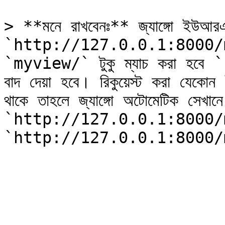
> **মনে রাখবেনঃ** জ্যাঙ্গো ইউআরএ
`http://127.0.0.1:8000/myvi
`myview/` টুকু ম্যাচ করা হব
বাদ দেয়া হবে। রিকুয়েস্ট করা যেকো
থাকে তাহলে জ্যাঙ্গো অটোমেটিক সেখানে
`http://127.0.0.1:8000/myvi