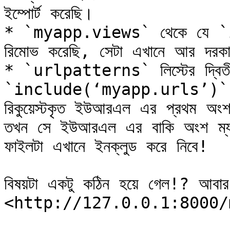
ইম্পোর্ট করেছি।

* `myapp.views` থেকে যে `ind
রিমোভ করেছি, সেটা এখানে আর দরকা
* `urlpatterns` লিস্টের দ্বিত
`include(‘myapp.urls’)` দিয়ে
রিকুয়েস্টকৃত ইউআরএল এর প্রথম অ
তখন সে ইউআরএল এর বাকি অংশ ম্
ফাইলটা এখানে ইনক্লুড করে নিবে!

বিষয়টা একটু কঠিন হয়ে গেল!? আবার 
<http://127.0.0.1:8000/myvi