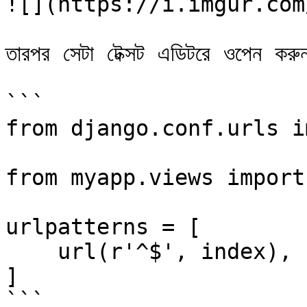
![](https://i.imgur.com
তারপর সেটা টেক্সট এডিটরে ওপেন করু
```

from django.conf.urls i
from myapp.views import
urlpatterns = [

    url(r'^$', index),

]

```
