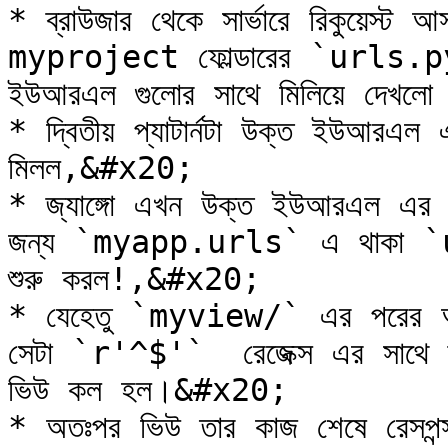
* ব্রাউজার থেকে সার্ভারে রিকুয়েস্ট
myproject ফোল্ডারের `urls.py
ইউআরএল গুলোর সাথে মিলিয়ে দেখলো
* দ্বিতীয় প্যাটার্নটা উক্ত ইউআর
মিলল,&#x20;

* জ্যাঙ্গো এখন উক্ত ইউআরএল এর
জন্য `myapp.urls` এ থাকা `url
শুরু করল!,&#x20;

* যেহেতু `myview/` এর পরের অংশ 
সেটা `r'^$'`  রেজেক্স এর সাথে 
ভিউ কল হল।&#x20;

* অতঃপর ভিউ তার কাজ শেষে রেসপন্স