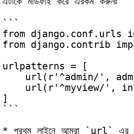
এটাকে মডিফাই করে এরকম করুনঃ

```

from django.conf.urls i
from django.contrib imp
urlpatterns = [

    url(r'^admin/', admin.site.urls),

    url(r'^myview/', include('myapp.urls'),

]

```

* প্রথম লাইনে আমরা `url` এর 