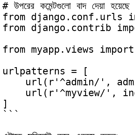
# উপরের কমেন্টগুলো বাদ দেয়া হয়েছে

from django.conf.urls i
from django.contrib imp
from myapp.views import
urlpatterns = [

    url(r'^admin/', admin.site.urls),

    url(r'^myview/', index),

]

```
