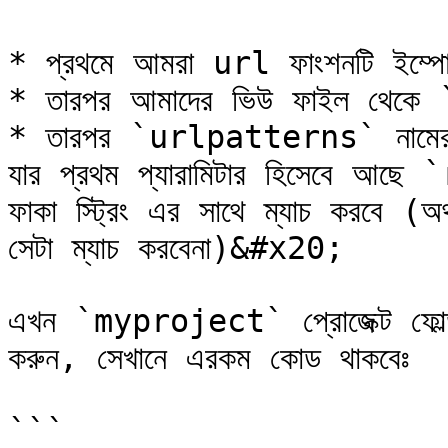
* প্রথমে আমরা url ফাংশনটি ইম্পোর্
* তারপর আমাদের ভিউ ফাইল থেকে `
* তারপর `urlpatterns` নামের এ
যার প্রথম প্যারামিটার হিসেবে আছে 
ফাকা স্ট্রিং এর সাথে ম্যাচ করবে (অর
সেটা ম্যাচ করবেনা)&#x20;

এখন `myproject` প্রোজেক্ট ফোল
করুন, সেখানে এরকম কোড থাকবেঃ

```
