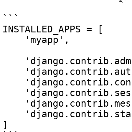
```

INSTALLED_APPS = [

    'myapp',

    'django.contrib.admin',

    'django.contrib.auth',

    'django.contrib.contenttypes',

    'django.contrib.sessions',

    'django.contrib.messages',

    'django.contrib.staticfiles',

]
